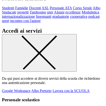
Studenti
Famiglie
Docenti
ASL
Personale ATA
Corso Serale
Albo
Sindacale
progetti
Tambosino
pnrr
Alunni
eccellenze
Modulistica
internazionalizzazione
Insegnanti
graduatorie
cooperativa
podcast
sport
incontro con l'autore
Accedi ai servizi
Da qui puoi accedere ai diversi servizi della scuola che richiedono
una autenticazione personale.
Google Workspace
Albo Pretorio
Lavora con la SCUOLA
Personale scolastico