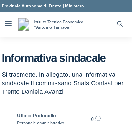
Vai ai contenuti
Vai al menu di navigazione
Vai al footer
Provincia Autonoma di Trento
|
Ministero
dell'Istruzione e del Merito
Istituto Tecnico Economico
"Antonio Tambosi"
Informativa sindacale
Si trasmette, in allegato, una informativa
sindacale Il commissario Snals Confsal per
Trento Daniela Avanzi
Ufficio Protocollo
0
Personale amministrativo