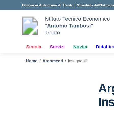
Vai ai contenuti
Vai al menu di navigazione
Vai al footer
Provincia Autonoma di Trento
|
Ministero dell'Istruzi
Istituto Tecnico Economico
"Antonio Tambosi"
Trento
Scuola
Servizi
Novità
Didattic
Home
Argomenti
Insegnanti
Ar
In