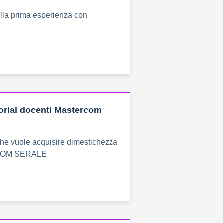
alla prima esperienza con
torial docenti Mastercom
e
che vuole acquisire dimestichezza
COM SERALE