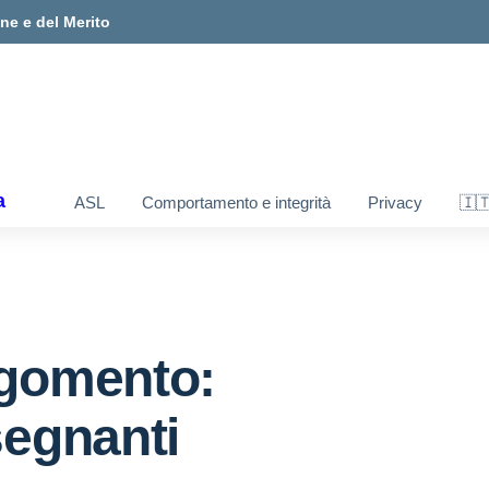
one e del Merito
a
ASL
Comportamento e integrità
Privacy
🇮
gomento:
segnanti