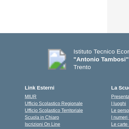
Istituto Tecnico Ec
"Antonio Tambosi"
Trento
Link Esterni
La Scu
MIUR
Present
Ufficio Scolastico Regionale
I luoghi
Ufficio Scolastico Territoriale
Le pers
Scuola in Chiaro
I numeri
Iscrizioni On Line
Le carte