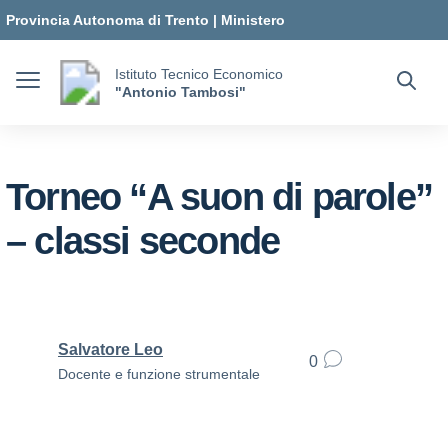
Vai ai contenuti
Vai al menu di navigazione
Vai al footer
Provincia Autonoma di Trento
|
Ministero
dell'Istruzione e del Merito
Istituto Tecnico Economico
"Antonio Tambosi"
Torneo “A suon di parole”
– classi seconde
Salvatore Leo
0
Docente e funzione strumentale