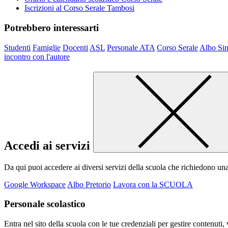
Iscrizioni al Corso Serale Tambosi
Potrebbero interessarti
Studenti
Famiglie
Docenti
ASL
Personale ATA
Corso Serale
Albo Sin
incontro con l'autore
Accedi ai servizi
Da qui puoi accedere ai diversi servizi della scuola che richiedono un
Google Workspace
Albo Pretorio
Lavora con la SCUOLA
Personale scolastico
Entra nel sito della scuola con le tue credenziali per gestire contenuti, v