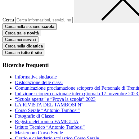
Cerca
Cerca nella sezione
scuola
Cerca tra le
novità
Cerca nei
servizi
Cerca nella
didattica
Cerca in
tutto il sito
Ricerche frequenti
Informativa sindacale
Dislocazione delle classi
Comunicazione proclamazione sciopero del Personale di Trenti
Indizione sciopero nazionale intera giornata 17 novembre 2023
“Scuola aperta” e “Prova la scuola” 2023
LA RIVISTA DEL TAMBOSI N°
Corso Serale “Antonio Tambosi”
Fotografie di Classe
Registro elettronico FAMIGLIA
Istituto Tecnico “Antonio Tambosi”
Mastercom Corso Serale
Orario e calendario scolastico Corso Serale