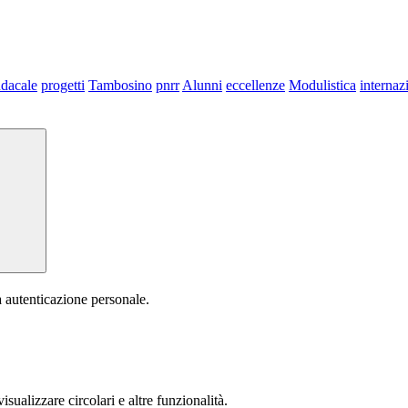
dacale
progetti
Tambosino
pnrr
Alunni
eccellenze
Modulistica
internaz
a autenticazione personale.
isualizzare circolari e altre funzionalità.