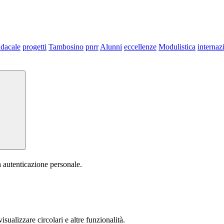
dacale
progetti
Tambosino
pnrr
Alunni
eccellenze
Modulistica
internaz
a autenticazione personale.
isualizzare circolari e altre funzionalità.