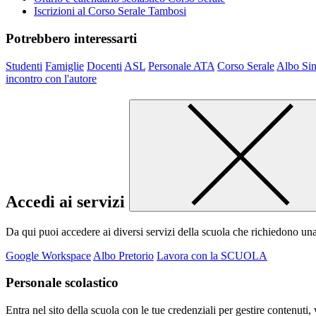
Iscrizioni al Corso Serale Tambosi
Potrebbero interessarti
Studenti
Famiglie
Docenti
ASL
Personale ATA
Corso Serale
Albo Sin
incontro con l'autore
Accedi ai servizi
Da qui puoi accedere ai diversi servizi della scuola che richiedono un
Google Workspace
Albo Pretorio
Lavora con la SCUOLA
Personale scolastico
Entra nel sito della scuola con le tue credenziali per gestire contenuti, v