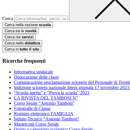
Cerca
Cerca nella sezione
scuola
Cerca tra le
novità
Cerca nei
servizi
Cerca nella
didattica
Cerca in
tutto il sito
Ricerche frequenti
Informativa sindacale
Dislocazione delle classi
Comunicazione proclamazione sciopero del Personale di Trenti
Indizione sciopero nazionale intera giornata 17 novembre 2023
“Scuola aperta” e “Prova la scuola” 2023
LA RIVISTA DEL TAMBOSI N°
Corso Serale “Antonio Tambosi”
Fotografie di Classe
Registro elettronico FAMIGLIA
Istituto Tecnico “Antonio Tambosi”
Mastercom Corso Serale
Orario e calendario scolastico Corso Serale