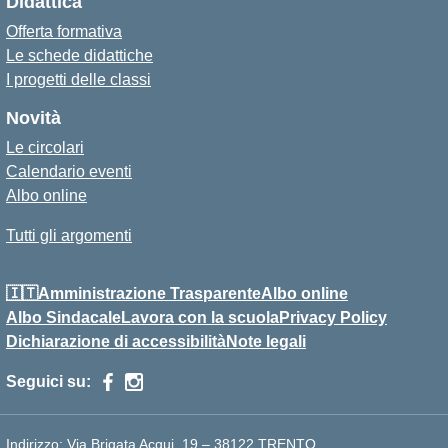
Didattica
Offerta formativa
Le schede didattiche
I progetti delle classi
Novità
Le circolari
Calendario eventi
Albo online
Tutti gli argomenti
🇮🇹Amministrazione Trasparente
Albo online
Albo Sindacale
Lavora con la scuola
Privacy Policy
Dichiarazione di accessibilità
Note legali
Seguici su:
Indirizzo:
Via Brigata Acqui, 19 – 38122 TRENTO