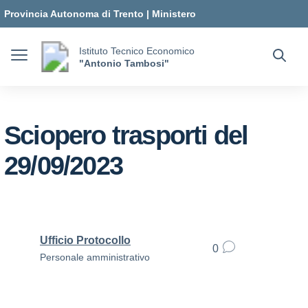
Vai ai contenuti
Vai al menu di navigazione
Vai al footer
Provincia Autonoma di Trento
|
Ministero
dell'Istruzione e del Merito
Istituto Tecnico Economico
"Antonio Tambosi"
Sciopero trasporti del
29/09/2023
Ufficio Protocollo
0
Personale amministrativo