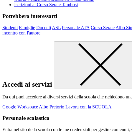
Iscrizioni al Corso Serale Tambosi
Potrebbero interessarti
Studenti
Famiglie
Docenti
ASL
Personale ATA
Corso Serale
Albo Sin
incontro con l'autore
Accedi ai servizi
Da qui puoi accedere ai diversi servizi della scuola che richiedono un
Google Workspace
Albo Pretorio
Lavora con la SCUOLA
Personale scolastico
Entra nel sito della scuola con le tue credenziali per gestire contenuti, v