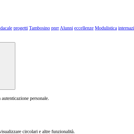
dacale
progetti
Tambosino
pnrr
Alunni
eccellenze
Modulistica
internaz
a autenticazione personale.
isualizzare circolari e altre funzionalità.