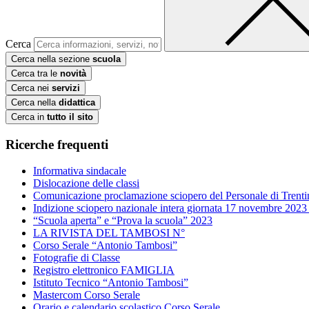
Cerca
Cerca nella sezione
scuola
Cerca tra le
novità
Cerca nei
servizi
Cerca nella
didattica
Cerca in
tutto il sito
Ricerche frequenti
Informativa sindacale
Dislocazione delle classi
Comunicazione proclamazione sciopero del Personale di Trenti
Indizione sciopero nazionale intera giornata 17 novembre 2023
“Scuola aperta” e “Prova la scuola” 2023
LA RIVISTA DEL TAMBOSI N°
Corso Serale “Antonio Tambosi”
Fotografie di Classe
Registro elettronico FAMIGLIA
Istituto Tecnico “Antonio Tambosi”
Mastercom Corso Serale
Orario e calendario scolastico Corso Serale