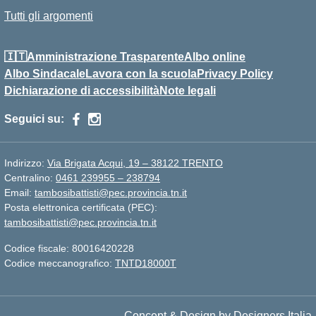
Tutti gli argomenti
🇮🇹Amministrazione Trasparente
Albo online
Albo Sindacale
Lavora con la scuola
Privacy Policy
Dichiarazione di accessibilità
Note legali
Seguici su:
Indirizzo:
Via Brigata Acqui, 19 – 38122 TRENTO
Centralino:
0461 239955 – 238794
Email:
tambosibattisti@pec.provincia.tn.it
Posta elettronica certificata (PEC):
tambosibattisti@pec.provincia.tn.it
Codice fiscale: 80016420228
Codice meccanografico:
TNTD18000T
Concept & Design by Designers Italia