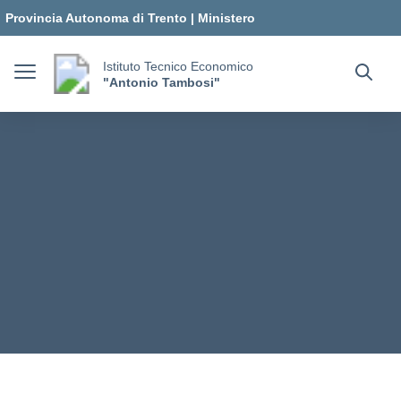
Vai ai contenuti
Vai al menu di navigazione
Vai al footer
Provincia Autonoma di Trento
|
Ministero
dell'Istruzione e del Merito
Istituto Tecnico Economico
"Antonio Tambosi"