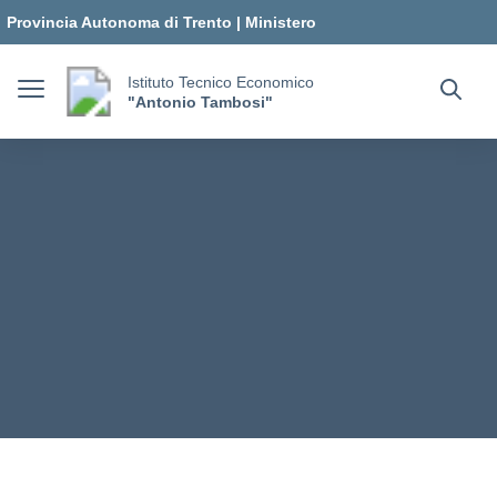
Vai ai contenuti
Vai al menu di navigazione
Vai al footer
Provincia Autonoma di Trento
|
Ministero
dell'Istruzione e del Merito
Istituto Tecnico Economico
"Antonio Tambosi"