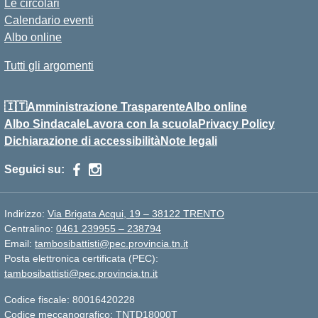
Le circolari
Calendario eventi
Albo online
Tutti gli argomenti
🇮🇹Amministrazione Trasparente
Albo online
Albo Sindacale
Lavora con la scuola
Privacy Policy
Dichiarazione di accessibilità
Note legali
Seguici su:
Indirizzo:
Via Brigata Acqui, 19 – 38122 TRENTO
Centralino:
0461 239955 – 238794
Email:
tambosibattisti@pec.provincia.tn.it
Posta elettronica certificata (PEC):
tambosibattisti@pec.provincia.tn.it
Codice fiscale: 80016420228
Codice meccanografico:
TNTD18000T