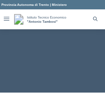
Vai ai contenuti
Vai al menu di navigazione
Vai al footer
Provincia Autonoma di Trento
|
Ministero
dell'Istruzione e del Merito
Istituto Tecnico Economico
"Antonio Tambosi"