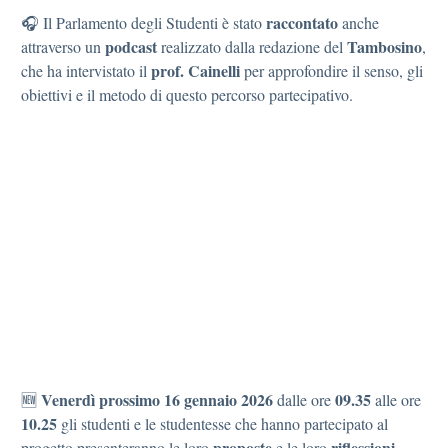
raccontato
🎧 Il Parlamento degli Studenti è stato
anche
podcast
Tambosino
attraverso un
realizzato dalla redazione del
,
prof. Cainelli
che ha intervistato il
per approfondire il senso, gli
obiettivi e il metodo di questo percorso partecipativo.
Venerdì prossimo 16 gennaio 2026
09.35
🆕
dalle ore
alle ore
10.25
gli studenti e le studentesse che hanno partecipato al
proposte
riflessioni
progetto presenteranno le loro
e le loro