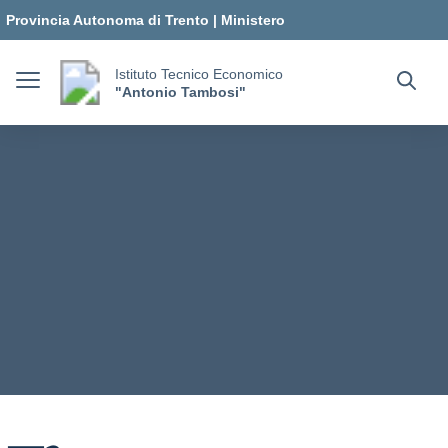
Vai ai contenuti
Vai al menu di navigazione
Vai al footer
Provincia Autonoma di Trento
|
Ministero
dell'Istruzione e del Merito
Istituto Tecnico Economico
"Antonio Tambosi"