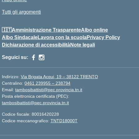
Tutti gli argomenti
🇮🇹Amministrazione Trasparente
Albo online
Albo Sindacale
Lavora con la scuola
Privacy Policy
Dichiarazione di accessibilità
Note legali
Seguici su:
Indirizzo:
Via Brigata Acqui, 19 – 38122 TRENTO
Centralino:
0461 239955 – 238794
Email:
tambosibattisti@pec.provincia.tn.it
Posta elettronica certificata (PEC):
tambosibattisti@pec.provincia.tn.it
Codice fiscale: 80016420228
Codice meccanografico:
TNTD18000T