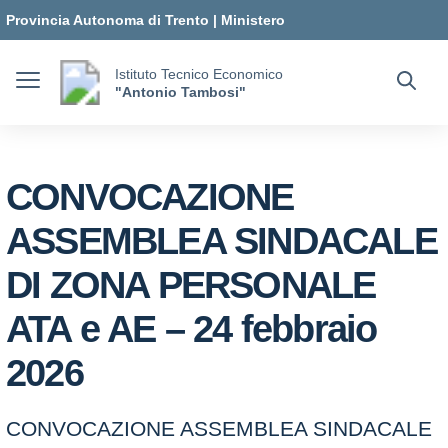
Vai ai contenuti
Vai al menu di navigazione
Vai al footer
Provincia Autonoma di Trento
|
Ministero
dell'Istruzione e del Merito
Istituto Tecnico Economico
"Antonio Tambosi"
CONVOCAZIONE
ASSEMBLEA SINDACALE
DI ZONA PERSONALE
ATA e AE – 24 febbraio
2026
CONVOCAZIONE ASSEMBLEA SINDACALE