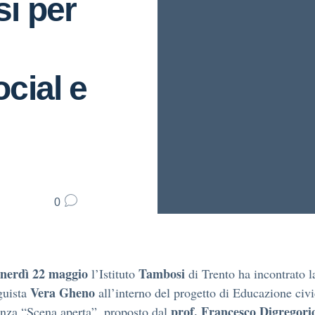
si per
cial e
0
enerdì 22 maggio
Tambosi
l’Istituto
di Trento ha incontrato l
Vera Gheno
guista
all’interno del progetto di Educazione civi
prof. Francesco Digregori
anza “Scena aperta”, proposto dal