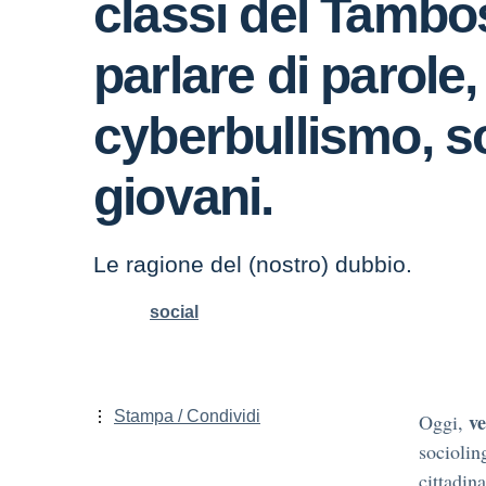
classi del Tambo
parlare di parole,
cyberbullismo, so
giovani.
Le ragione del (nostro) dubbio.
social
Stampa / Condividi
v
Oggi,
sociolin
cittadin