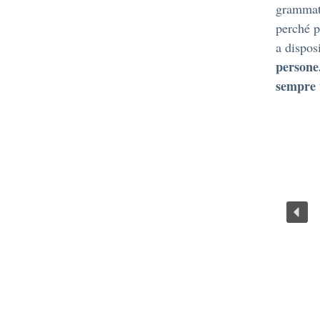
grammati
perché p
a dispos
persone
sempre 