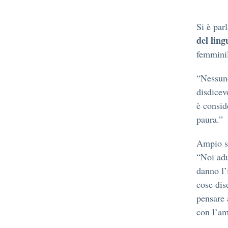
Si è par
del ling
femmini
“Nessuno
disdicev
è consid
paura.”
Ampio s
“Noi adu
danno l’i
cose dis
pensare 
con l’am