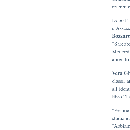
referent
Dopo l’i
e Assess
Bozzarel
“Sarebbe
Mettersi
aprendo 
Vera G
classi, a
all’iden
“L
libro
“Per me 
studiand
“Abbiamo