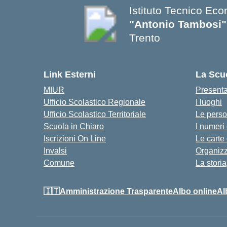
Istituto Tecnico Ec
"Antonio Tambosi"
Trento
Link Esterni
La Scu
MIUR
Present
Ufficio Scolastico Regionale
I luoghi
Ufficio Scolastico Territoriale
Le pers
Scuola in Chiaro
I numeri
Iscrizioni On Line
Le carte
Invalsi
Organiz
Comune
La storia
🇮🇹Amministrazione Trasparente
Albo online
Al