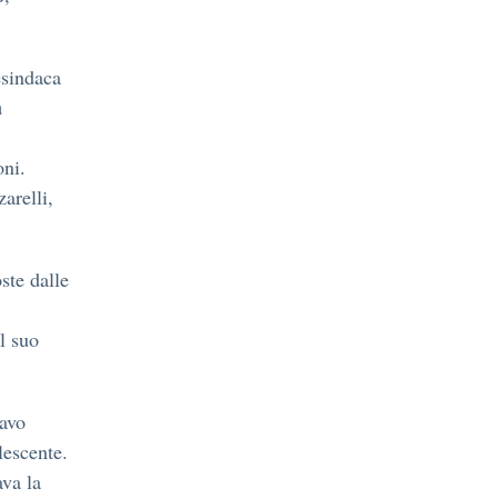
esindaca
a
oni.
arelli,
ste dalle
el suo
tavo
lescente.
ava la