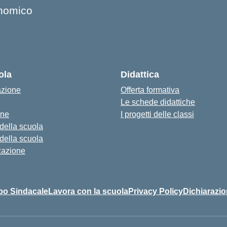
onomico
ola
Didattica
azione
Offerta formativa
Le schede didattiche
one
I progetti delle classi
 della scuola
 della scuola
zazione
bo Sindacale
Lavora con la scuola
Privacy Policy
Dichiarazio