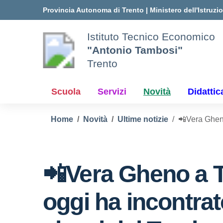
Vai ai contenuti
Vai al menu di navigazione
Vai al footer
Provincia Autonoma di Trento
|
Ministero dell'Istruzi
Istituto Tecnico Economico
"Antonio Tambosi"
Trento
Scuola
Servizi
Novità
Didattic
Home
Novità
Ultime notizie
📲Vera Gheno
📲Vera Gheno a 
oggi ha incontrat