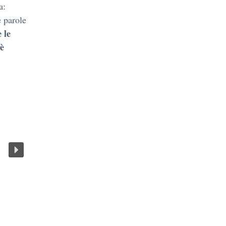
a:
 parole
 le
 è