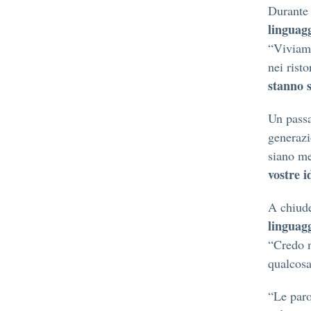
Durante 
linguag
“Viviamo
nei rist
stanno s
Un passa
generazi
siano m
vostre i
A chiude
linguag
“Credo n
qualcosa 
“Le paro