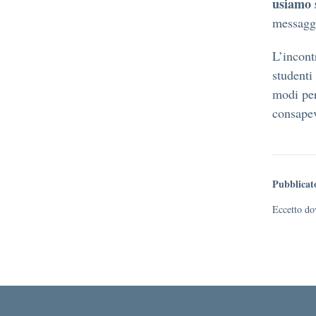
usiamo s
messagg
L’incont
studenti
modi per
consapev
Pubblicat
Eccetto dov