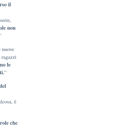
rso il
serie,
ole non
”
e nuove
 ragazzi
no le
ti.
”
del
lcosa, è
role che