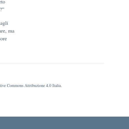
rto
?”
agli
are, ma
iore
eative Commons Attribuzione 4.0 Italia.