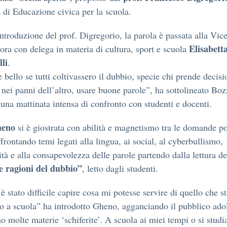
e di Educazione civica per la scuola.
ntroduzione del prof. Digregorio, la parola è passata alla Vic
Elisabett
ora con delega in materia di cultura, sport e scuola
li
.
 bello se tutti coltivassero il dubbio, specie chi prende decisi
 nei panni dell’altro, usare buone parole”, ha sottolineato Bozz
una mattinata intensa di confronto con studenti e docenti.
heno
si è giostrata con abilità e magnetismo tra le domande po
ffrontando temi legati alla lingua, ai social, al cyberbullismo,
tità e alla consapevolezza delle parole partendo dalla lettura d
e ragioni del dubbio”
, letto dagli studenti.
è stato difficile capire cosa mi potesse servire di quello che s
o a scuola” ha introdotto Gheno, agganciando il pubblico ado
 molte materie ‘schiferite’. A scuola ai miei tempi o si studi