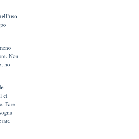
nell’uso
rpo
 meno
ere. Non
o, ho
le
.
l ci
e. Fare
isogna
erate