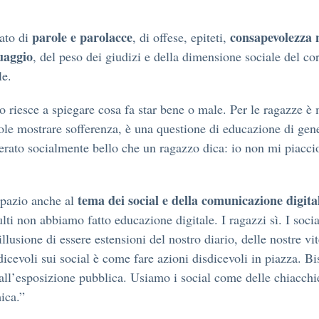
parole e parolacce
consapevolezza 
lato di
, di offese, epiteti,
uaggio
, del peso dei giudizi e della dimensione sociale del co
le.
 riesce a spiegare cosa fa star bene o male. Per le ragazze è
ole mostrare sofferenza, è una questione di educazione di gen
erato socialmente bello che un ragazzo dica: io non mi piacci
tema dei social e della comunicazione digita
pazio anche al
lti non abbiamo fatto educazione digitale. I ragazzi sì. I socia
llusione di essere estensioni del nostro diario, delle nostre vit
dicevoli sui social è come fare azioni disdicevoli in piazza. B
all’esposizione pubblica. Usiamo i social come delle chiacchi
ica.”