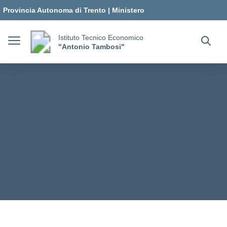
Vai ai contenuti
Vai al menu di navigazione
Vai al footer
Provincia Autonoma di Trento
|
Ministero
dell'Istruzione e del Merito
Istituto Tecnico Economico
"Antonio Tambosi"