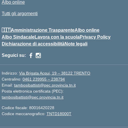
Albo online
Tutti gli argomenti
🇮🇹Amministrazione Trasparente
Albo online
Albo Sindacale
Lavora con la scuola
Privacy Policy
Dichiarazione di accessibilità
Note legali
Seguici su:
Indirizzo:
Via Brigata Acqui, 19 – 38122 TRENTO
Centralino:
0461 239955 – 238794
Email:
tambosibattisti@pec.provincia.tn.it
Posta elettronica certificata (PEC):
tambosibattisti@pec.provincia.tn.it
Codice fiscale: 80016420228
Codice meccanografico:
TNTD18000T