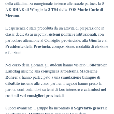
3
della cittadinanza euregionale insieme alle scuole partner: la
AK BHAK di Wörgl
3 TS4 della FOS Marie Curie di
e la
Merano
.
L’esperienza è stata preceduta da un’attività di preparazione in
sistemi politici e istituzionali
classe dedicata ai rispettivi
, con
Consiglio provinciale
Giunta
particolare attenzione al
, alla
e al
Presidente della Provincia
: composizione, modalità di elezione
e funzioni.
Südtiroler
Nel corso della giornata gli studenti hanno visitato il
Landtag
consigliera altoatesina Madeleine
insieme alla
Rohrer
simulazione bilingue di
e hanno partecipato a una
dibattito
insieme alle classi partner. I ragazzi hanno preso la
calandosi nel
parola, confrontandosi su temi di loro interesse e
ruolo di veri consiglieri provinciali
.
Segretario generale
Successivamente il gruppo ha incontrato il
dell’Euregio, Matthias Fink
, presso la Casa della