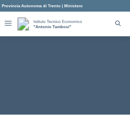
Vai ai contenuti
Vai al menu di navigazione
Vai al footer
Provincia Autonoma di Trento
|
Ministero
dell'Istruzione e del Merito
Istituto Tecnico Economico
"Antonio Tambosi"