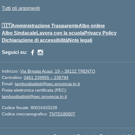
Tutti gli argomenti
🇮🇹Amministrazione Trasparente
Albo online
Albo Sindacale
Lavora con la scuola
Privacy Policy
Dichiarazione di accessibilità
Note legali
Seguici su:
Indirizzo:
Via Brigata Acqui, 19 – 38122 TRENTO
Centralino:
0461 239955 – 238794
Email:
tambosibattisti@pec.provincia.tn.it
Posta elettronica certificata (PEC):
tambosibattisti@pec.provincia.tn.it
Codice fiscale: 80016420228
Codice meccanografico:
TNTD18000T