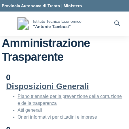
Vai ai contenuti
Vai al menu di navigazione
Vai al footer
Provincia Autonoma di Trento
|
Ministero
dell'Istruzione e del Merito
Istituto Tecnico Economico
"Antonio Tambosi"
Amministrazione
Trasparente
0
Disposizioni Generali
Piano triennale per la prevenzione della corruzione
e della trasparenza
Atti generali
Oneri informativi per cittadini e imprese