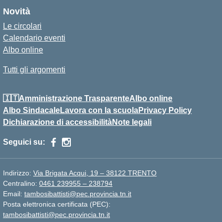
Novità
Le circolari
Calendario eventi
Albo online
Tutti gli argomenti
🇮🇹Amministrazione Trasparente
Albo online
Albo Sindacale
Lavora con la scuola
Privacy Policy
Dichiarazione di accessibilità
Note legali
Seguici su:
Indirizzo:
Via Brigata Acqui, 19 – 38122 TRENTO
Centralino:
0461 239955 – 238794
Email:
tambosibattisti@pec.provincia.tn.it
Posta elettronica certificata (PEC):
tambosibattisti@pec.provincia.tn.it