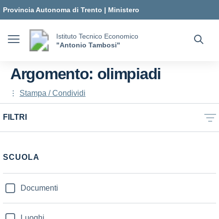
Vai ai contenuti
Vai al menu di navigazione
Vai al footer
Provincia Autonoma di Trento
|
Ministero
dell'Istruzione e del Merito
Istituto Tecnico Economico
"Antonio Tambosi"
Argomento: olimpiadi
Stampa / Condividi
FILTRI
SCUOLA
Documenti
Luoghi