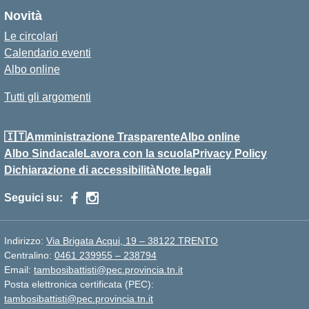
Novità
Le circolari
Calendario eventi
Albo online
Tutti gli argomenti
🇮🇹Amministrazione Trasparente
Albo online
Albo Sindacale
Lavora con la scuola
Privacy Policy
Dichiarazione di accessibilità
Note legali
Seguici su:
Indirizzo:
Via Brigata Acqui, 19 – 38122 TRENTO
Centralino:
0461 239955 – 238794
Email:
tambosibattisti@pec.provincia.tn.it
Posta elettronica certificata (PEC):
tambosibattisti@pec.provincia.tn.it