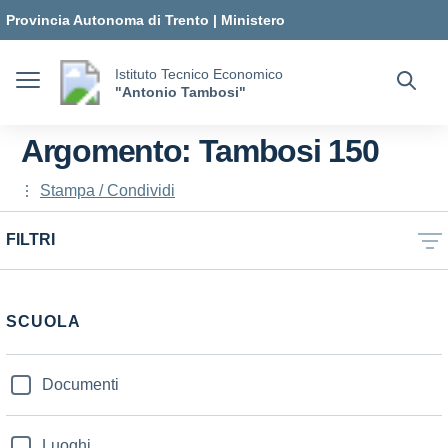
Vai ai contenuti
Vai al menu di navigazione
Vai al footer
Provincia Autonoma di Trento
|
Ministero
dell'Istruzione e del Merito
Istituto Tecnico Economico
"Antonio Tambosi"
Argomento: Tambosi 150
Stampa / Condividi
FILTRI
SCUOLA
Documenti
Luoghi