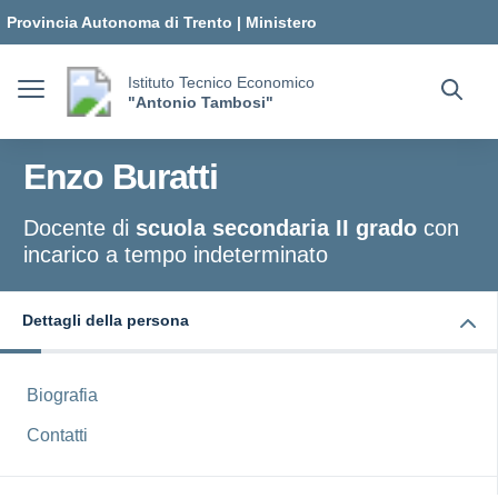
Vai ai contenuti
Vai al menu di navigazione
Vai al footer
Provincia Autonoma di Trento
|
Ministero
dell'Istruzione e del Merito
Istituto Tecnico Economico
"Antonio Tambosi"
Enzo Buratti
Docente di
scuola secondaria II grado
con
incarico a tempo indeterminato
Dettagli della persona
Biografia
Contatti