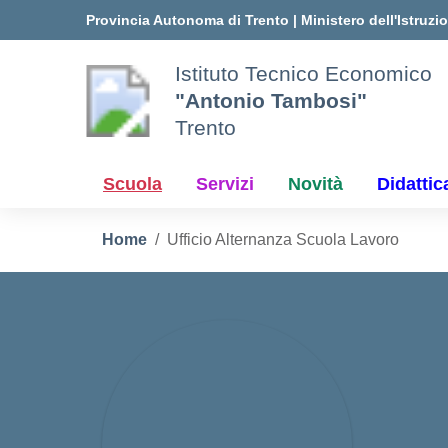
Vai ai contenuti
Vai al menu di navigazione
Vai al footer
Provincia Autonoma di Trento
|
Ministero dell'Istruzi
Istituto Tecnico Economico
"Antonio Tambosi"
Trento
Scuola
Servizi
Novità
Didattic
Home
Ufficio Alternanza Scuola Lavoro