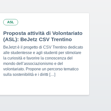
ASL
AS
Proposta attività di Volontariato
Pro
(ASL): BeJetz CSV Trentino
(AS
BeJetzt è il progetto di CSV Trentino dedicato
I tir
alle studentesse e agli studenti per stimolare
svolg
la curiosità e favorire la conoscenza del
un ce
mondo dell’associazionismo e del
a Ca
volontariato. Propone un percorso tematico
anche
sulla sostenibilità e i diritti […]
famig
della