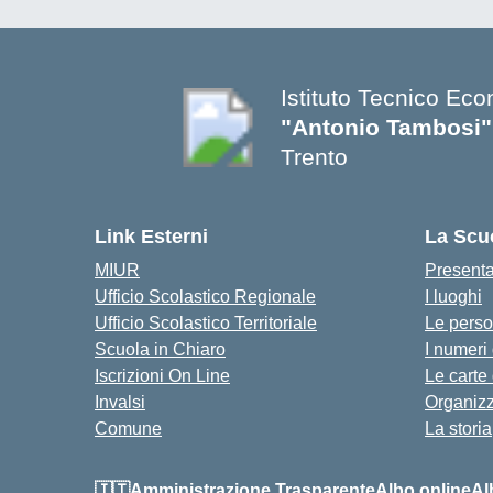
Istituto Tecnico Ec
"Antonio Tambosi"
Trento
Link Esterni
La Scu
MIUR
Present
Ufficio Scolastico Regionale
I luoghi
Ufficio Scolastico Territoriale
Le pers
Scuola in Chiaro
I numeri
Iscrizioni On Line
Le carte
Invalsi
Organiz
Comune
La storia
🇮🇹Amministrazione Trasparente
Albo online
Al