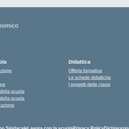
onomico
ola
Didattica
azione
Offerta formativa
Le schede didattiche
one
I progetti delle classi
 della scuola
 della scuola
zazione
bo Sindacale
Lavora con la scuola
Privacy Policy
Dichiarazio