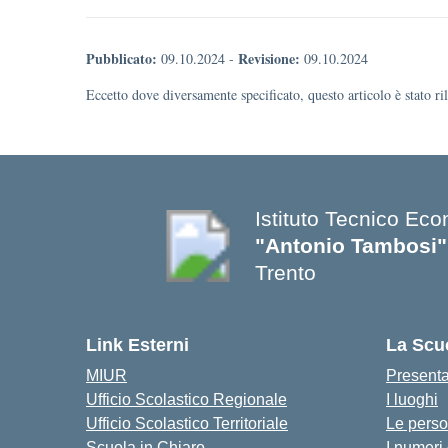
Pubblicato:
Revisione:
09.10.2024
-
09.10.2024
Eccetto dove diversamente specificato, questo articolo è stato r
Istituto Tecnico Ec
"Antonio Tambosi"
Trento
Link Esterni
La Scu
MIUR
Present
Ufficio Scolastico Regionale
I luoghi
Ufficio Scolastico Territoriale
Le pers
Scuola in Chiaro
I numeri