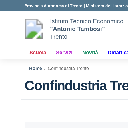
Vai ai contenuti
Vai al menu di navigazione
Vai al footer
Provincia Autonoma di Trento
|
Ministero dell'Istruzi
Istituto Tecnico Economico
"Antonio Tambosi"
Trento
Scuola
Servizi
Novità
Didattic
Home
Confindustria Trento
Confindustria Tr