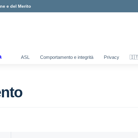
one e del Merito
a
ASL
Comportamento e integrità
Privacy
🇮
ento