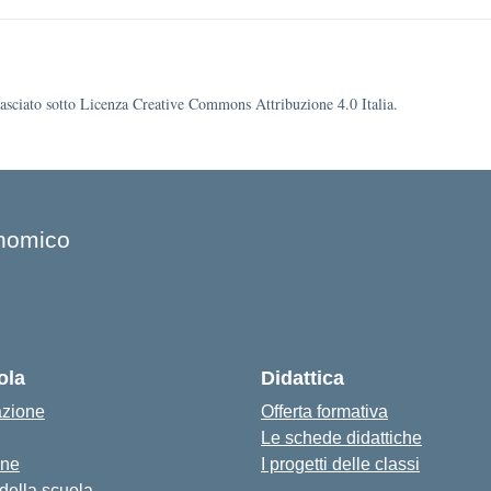
ilasciato sotto Licenza Creative Commons Attribuzione 4.0 Italia.
onomico
ola
Didattica
azione
Offerta formativa
Le schede didattiche
one
I progetti delle classi
 della scuola