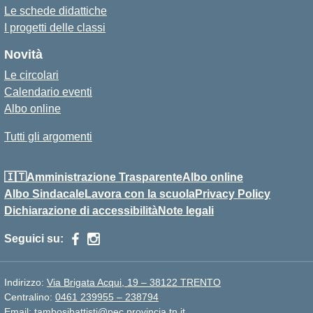
Le schede didattiche
I progetti delle classi
Novità
Le circolari
Calendario eventi
Albo online
Tutti gli argomenti
🇮🇹Amministrazione Trasparente
Albo online
Albo Sindacale
Lavora con la scuola
Privacy Policy
Dichiarazione di accessibilità
Note legali
Seguici su:
Indirizzo:
Via Brigata Acqui, 19 – 38122 TRENTO
Centralino:
0461 239955 – 238794
Email:
tambosibattisti@pec.provincia.tn.it