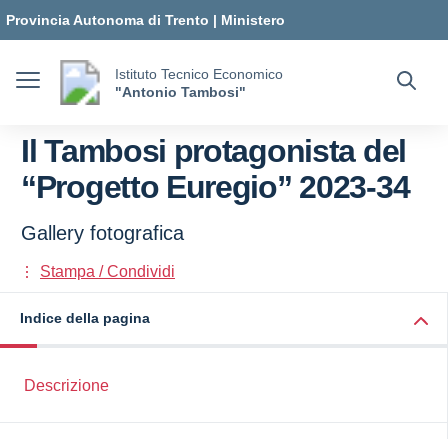
Vai ai contenuti
Vai al menu di navigazione
Vai al footer
Provincia Autonoma di Trento
|
Ministero
dell'Istruzione e del Merito
Istituto Tecnico Economico
"Antonio Tambosi"
Il Tambosi protagonista del
“Progetto Euregio” 2023-34
Gallery fotografica
Stampa / Condividi
Indice della pagina
Descrizione