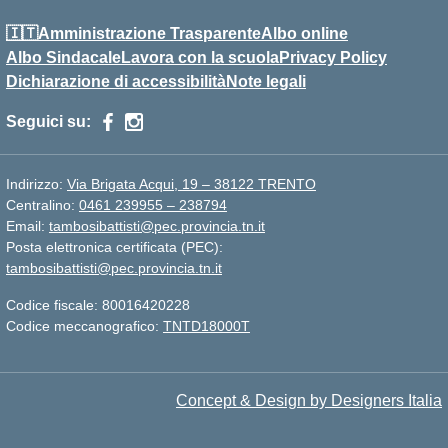
🇮🇹Amministrazione Trasparente
Albo online
Albo Sindacale
Lavora con la scuola
Privacy Policy
Dichiarazione di accessibilità
Note legali
Seguici su:
Indirizzo:
Via Brigata Acqui, 19 – 38122 TRENTO
Centralino:
0461 239955 – 238794
Email:
tambosibattisti@pec.provincia.tn.it
Posta elettronica certificata (PEC):
tambosibattisti@pec.provincia.tn.it
Codice fiscale: 80016420228
Codice meccanografico:
TNTD18000T
Concept & Design by Designers Italia