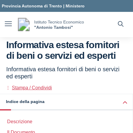
Vai ai contenuti
Vai al menu di navigazione
Vai al footer
Provincia Autonoma di Trento
|
Ministero
dell'Istruzione e del Merito
Istituto Tecnico Economico
"Antonio Tambosi"
Informativa estesa fornitori
di beni o servizi ed esperti
Informativa estesa fornitori di beni o servizi
ed esperti
Stampa / Condividi
Indice della pagina
Descrizione
Il Documento