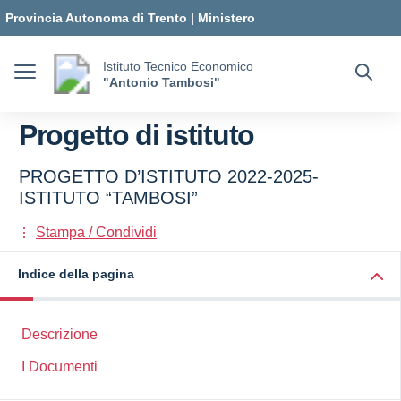
Vai ai contenuti
Vai al menu di navigazione
Vai al footer
Provincia Autonoma di Trento
|
Ministero
dell'Istruzione e del Merito
Istituto Tecnico Economico
"Antonio Tambosi"
Progetto di istituto
PROGETTO D’ISTITUTO 2022-2025-
ISTITUTO “TAMBOSI”
Stampa / Condividi
Indice della pagina
Descrizione
I Documenti