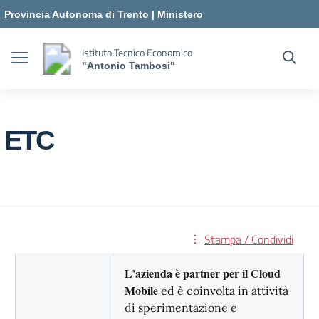
Vai ai contenuti
Vai al menu di navigazione
Vai al footer
Provincia Autonoma di Trento
|
Ministero
dell'Istruzione e del Merito
Istituto Tecnico Economico
"Antonio Tambosi"
ETC
Stampa / Condividi
L’azienda è partner per il Cloud
Mobile
ed è coinvolta in attività
di sperimentazione e