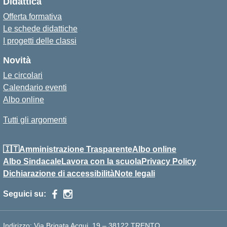
Didattica
Offerta formativa
Le schede didattiche
I progetti delle classi
Novità
Le circolari
Calendario eventi
Albo online
Tutti gli argomenti
🇮🇹Amministrazione Trasparente
Albo online
Albo Sindacale
Lavora con la scuola
Privacy Policy
Dichiarazione di accessibilità
Note legali
Seguici su:
Indirizzo:
Via Brigata Acqui, 19 – 38122 TRENTO