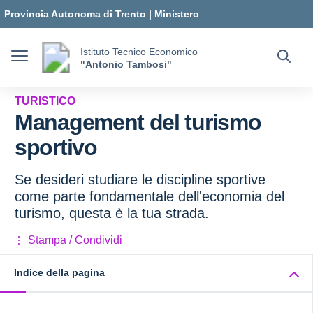
Vai ai contenuti
Vai al menu di navigazione
Vai al footer
Provincia Autonoma di Trento
|
Ministero
dell'Istruzione e del Merito
Istituto Tecnico Economico
"Antonio Tambosi"
TURISTICO
Management del turismo
sportivo
Se desideri studiare le discipline sportive
come parte fondamentale dell'economia del
turismo, questa è la tua strada.
Stampa / Condividi
Indice della pagina