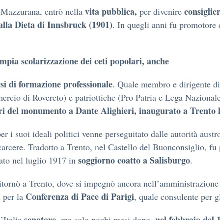
vita pubblica,
consiglie
ss-Mazzurana, entrò nella
per divenire
alla Dieta di Innsbruck (1901)
. In quegli anni fu promotore
mpia scolarizzazione dei ceti popolari, anche
rsi di formazione professionale
. Quale membro e dirigente di 
cio di Rovereto) e patriottiche (Pro Patria e Lega Nazionale
ri del monumento a Dante Alighieri, inaugurato a Trento 
er i suoi ideali politici venne perseguitato dalle autorità aust
carcere. Tradotto a Trento, nel Castello del Buonconsiglio, fu
soggiorno coatto a Salisburgo
ato nel luglio 1917 in
.
ritornò a Trento, dove si impegnò ancora nell’amministrazione 
Conferenza di Pace di Parigi
i per la
, quale consulente per gl
senatore
nel febbraio del 
’Italia
, ma solo pochi mesi dopo,