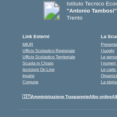
Istituto Tecnico Ec
"Antonio Tambosi"
Trento
Link Esterni
La Scu
MIUR
Present
Ufficio Scolastico Regionale
I luoghi
Ufficio Scolastico Territoriale
Le pers
Scuola in Chiaro
I numeri
Iscrizioni On Line
Le carte
Invalsi
Organiz
Comune
La storia
🇮🇹Amministrazione Trasparente
Albo online
Al