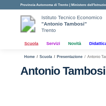
Vai ai contenuti
Vai al menu di navigazione
Vai al footer
Provincia Autonoma di Trento
|
Ministero dell'Istruzi
Istituto Tecnico Economico
"Antonio Tambosi"
Trento
Scuola
Servizi
Novità
Didattic
Home
Scuola
Presentazione
Antonio T
Antonio Tambosi