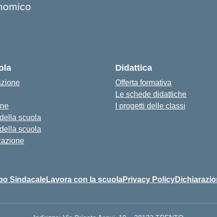
onomico
ola
Didattica
azione
Offerta formativa
Le schede didattiche
one
I progetti delle classi
 della scuola
 della scuola
zazione
bo Sindacale
Lavora con la scuola
Privacy Policy
Dichiarazio