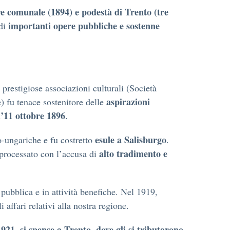
re comunale (1894) e podestà di Trento (tre
importanti opere pubbliche e sostenne
 di
prestigiose associazioni culturali (Società
aspirazioni
) fu tenace sostenitore delle
l’11 ottobre 1896
.
esule a Salisburgo
ro-ungariche e fu costretto
.
alto tradimento e
 processato con l’accusa di
pubblica e in attività benefiche. Nel 1919,
i affari relativi alla nostra regione.
1921, si spense a Trento, dove gli si tributarono