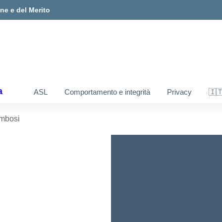
one e del Merito
a
ASL
Comportamento e integrità
Privacy
🇮
ambosi