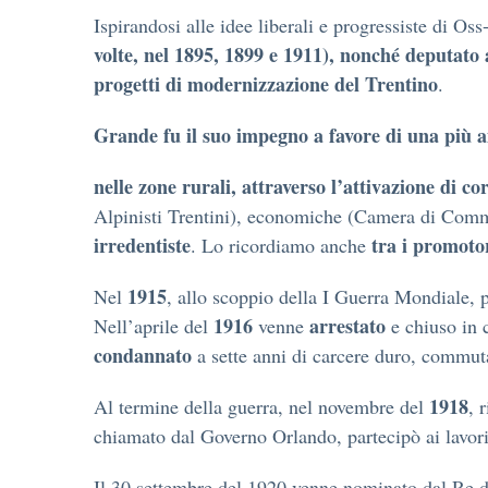
Ispirandosi alle idee liberali e progressiste di O
volte, nel 1895, 1899 e 1911), nonché deputato 
progetti di modernizzazione del Trentino
.
Grande fu il suo impegno a favore di una più a
nelle zone rurali, attraverso l’attivazione di co
Alpinisti Trentini), economiche (Camera di Commer
irredentiste
tra i promoto
. Lo ricordiamo anche
1915
Nel
, allo scoppio della I Guerra Mondiale, p
1916
arrestato
Nell’aprile del
venne
e chiuso in 
condannato
a sette anni di carcere duro, commut
1918
Al termine della guerra, nel novembre del
, 
chiamato dal Governo Orlando, partecipò ai lavor
Il 30 settembre del 1920 venne nominato dal Re d