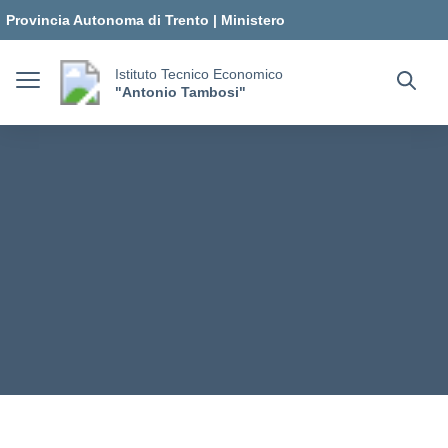
Vai ai contenuti
Vai al menu di navigazione
Vai al footer
Provincia Autonoma di Trento
|
Ministero
dell'Istruzione e del Merito
Istituto Tecnico Economico
"Antonio Tambosi"