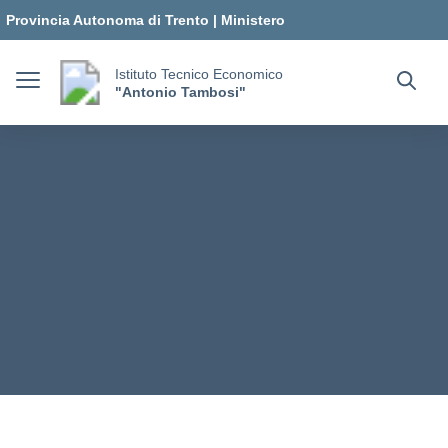
Vai ai contenuti
Vai al menu di navigazione
Vai al footer
Provincia Autonoma di Trento
|
Ministero
dell'Istruzione e del Merito
Istituto Tecnico Economico
"Antonio Tambosi"