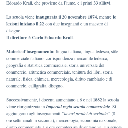
33 allievi
Edoardo Krall, che proviene da Fiume, e i primi
.
inaugurata il 20 novembre 1874
le
La scuola viene
, mentre
lezioni iniziano il 22
con due insegnanti e un maestro di
disegno.
direttore
Carlo Edoardo Krall
Il
è
.
Materie d’insegnamento:
lingua italiana, lingua tedesca, stile
commerciale italiano, corrispondenza mercantile tedesca,
geografia e statistica commerciale, storia universale del
commercio, aritmetica commerciale, tenitura dei libri, storia
naturale, fisica, chimica, merceologia, diritto cambiario e di
commercio, calligrafia, disegno.
1882
Successivamente, i docenti aumentano a 6 e nel
la scuola
viene riorganizzata in
Imperial regia scuola commerciale
. Si
aggiungono agli insegnamenti
“lavori pratici di scrittoio”
(8
ore settimanali in seconda), merceologia, economia nazionale,
diritto commerciale. Le ore complessive diventano 31. La scuola