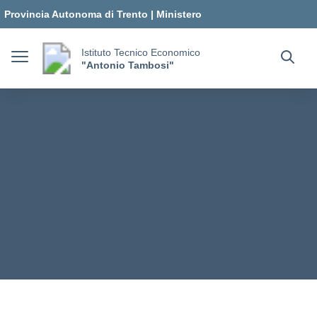
Vai ai contenuti
Vai al menu di navigazione
Vai al footer
Provincia Autonoma di Trento
|
Ministero
dell'Istruzione e del Merito
Istituto Tecnico Economico
"Antonio Tambosi"