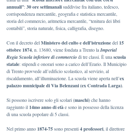
annuali”
30 ore settimanali
:
suddivise fra italiano, tedesco,
corrispondenza mercantile, geografia e statistica mercantile,
storia del commercio, aritmetica mercantile, “tenitura dei libri
contabili”, storia naturale, fisica, calligrafia, disegno.
Ministero del culto e dell’istruzione
15
Con il decreto del
del
ottobre 1874
, n. 13680, viene fondata a Trento la
Imperial
scuola
Regia Scuola inferiore di commercio
di tre classi. È una
statale
: stipendi e onorari sono a carico dell’Erario. Il Municipio
di Trento provvede all’edificio scolastico, al servizio, al
ex
riscaldamento, all’illuminazione. La scuola viene aperta nell’
palazzo municipale di Via Belenzani (ex Contrada Larga)
.
maschi
Si possono iscrivere solo gli scolari (
) che hanno
14mo anno di età
raggiunto il
e sono in possesso della licenza
di una scuola popolare di 5 classi.
1874-75
4 professori
Nel primo anno
sono presenti
, il direttore