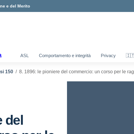
one e del Merito
a
ASL
Comportamento e integrità
Privacy
🇮
si 150
8. 1896: le pioniere del commercio: un corso per le ra
e del