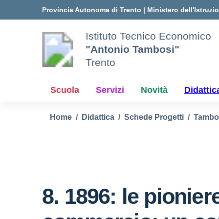
Vai ai contenuti
Vai al menu di navigazione
Vai al footer
Provincia Autonoma di Trento
|
Ministero dell'Istruzi
Istituto Tecnico Economico
"Antonio Tambosi"
Trento
Scuola
Servizi
Novità
Didattic
Home
Didattica
Schede Progetti
Tambo
8. 1896: le pionier