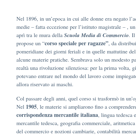
Nel 1896, in un’epoca in cui alle donne era negato l’a
medie – fatta eccezione per l’istituto magistrale – , un
Scuola Media di Commercio
aprì tra le mura della
. I
corso speciale
per ragazze”
propose un “
, da distribu
pomeridiane dei giorni feriali e in quelle mattutine d
alcune materie pratiche. Sembrava solo un modesto pa
realtà una rivoluzione silenziosa: per la prima volta, 
potevano entrare nel mondo del lavoro come impiegato
allora riservato ai maschi.
Col passare degli anni, quel corso si trasformò in un’o
1905
Nel
, le materie si ampliarono fino a comprende
corrispondenza mercantile italiana
, lingua tedesca 
mercantile tedesca, geografia commerciale, aritmetica
del commercio e nozioni cambiarie, contabilità mercant