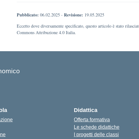
Pubblicato:
Revisione:
06.02.2025
-
19.05.2025
Eccetto dove diversamente specificato, questo articolo è stato rilascia
Commons Attribuzione 4.0 Italia.
onomico
ola
Didattica
azione
Offerta formativa
Le schede didattiche
one
I progetti delle classi