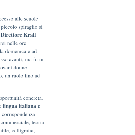
ccesso alle scuole
 piccolo spiraglio si
Direttore Krall
l
irsi nelle ore
ella domenica e ad
sso avanti, ma fu in
giovani donne
, un ruolo fino ad
pportunità concreta.
lingua italiana e
re
e corrispondenza
 commerciale, teoria
ile, calligrafia,