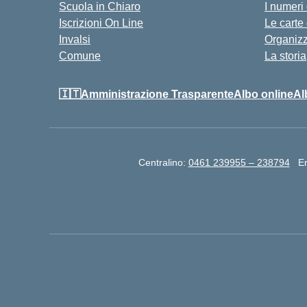
Scuola in Chiaro
I numeri
Iscrizioni On Line
Le carte
Invalsi
Organiz
Comune
La storia
🇮🇹Amministrazione Trasparente
Albo online
Al
Centralino:
0461 239955 – 238794
E