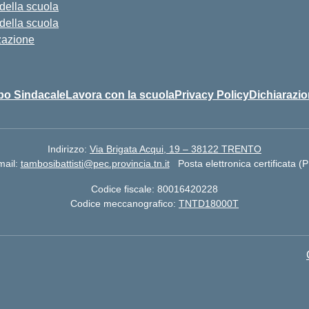
 della scuola
 della scuola
zazione
bo Sindacale
Lavora con la scuola
Privacy Policy
Dichiarazio
Indirizzo:
Via Brigata Acqui, 19 – 38122 TRENTO
mail:
tambosibattisti@pec.provincia.tn.it
Posta elettronica certificata (
Codice fiscale: 80016420228
Codice meccanografico:
TNTD18000T