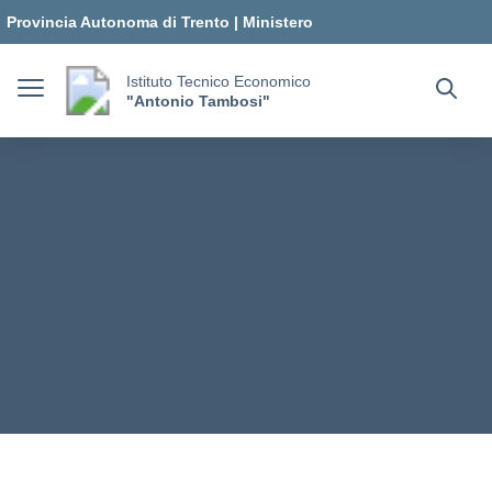
Vai ai contenuti
Vai al menu di navigazione
Vai al footer
Provincia Autonoma di Trento
|
Ministero
dell'Istruzione e del Merito
Istituto Tecnico Economico
"Antonio Tambosi"