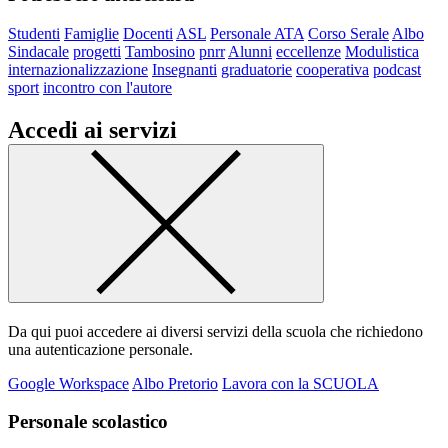
Studenti
Famiglie
Docenti
ASL
Personale ATA
Corso Serale
Albo
Sindacale
progetti
Tambosino
pnrr
Alunni
eccellenze
Modulistica
internazionalizzazione
Insegnanti
graduatorie
cooperativa
podcast
sport
incontro con l'autore
Accedi ai servizi
Da qui puoi accedere ai diversi servizi della scuola che richiedono
una autenticazione personale.
Google Workspace
Albo Pretorio
Lavora con la SCUOLA
Personale scolastico