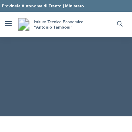
Vai ai contenuti
Vai al menu di navigazione
Vai al footer
Provincia Autonoma di Trento
|
Ministero
dell'Istruzione e del Merito
Istituto Tecnico Economico
"Antonio Tambosi"