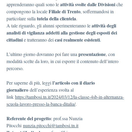
attività svolte dalle Divisioni
apprenderanno quali sono le
che
Filiale di Trento
compongono la locale
, soffermandosi in
tutela della clientela
particolare sulla
.
attività degli
A tale riguardo, gli alunni sperimenteranno le
analisti di vigilanza addetti alla gestione degli esposti dei
cittadini
casi realmente esistenti
e tratteranno dei
.
presentazione
L’ultimo giorno dovranno poi fare una
, con
modalità scelte da loro, in cui esporre il contenuto dell’intero
percorso.
l’articolo con il diario
Per saperne di più, leggi
giornaliero
dell’esperienza svolta al
link
https://tambosi.tn.it/2024/03/12/la-classe-4sb-in-alternanza-
scuola-lavoro-presso-la-banca-ditalia/
.
Referente del progetto
: prof.ssa Nunzia
Pitocchi
nunzia.pitocchi@tambosi.tn.it