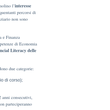
interesse
olino l’
quentanti percorsi di
nziario non sono
a e Finanza
ompetenze di Economia
ncial Literacy delle
dono due categorie:
io di corso);
2 anni consecutivi,
 non parteciperanno