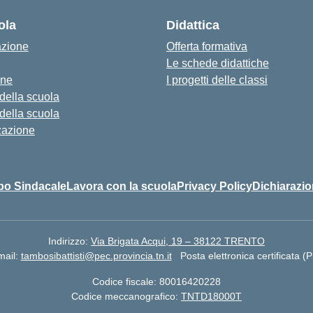
ola
Didattica
azione
Offerta formativa
Le schede didattiche
one
I progetti delle classi
 della scuola
 della scuola
zazione
bo Sindacale
Lavora con la scuola
Privacy Policy
Dichiarazio
Indirizzo:
Via Brigata Acqui, 19 – 38122 TRENTO
mail:
tambosibattisti@pec.provincia.tn.it
Posta elettronica certificata (
Codice fiscale: 80016420228
Codice meccanografico:
TNTD18000T