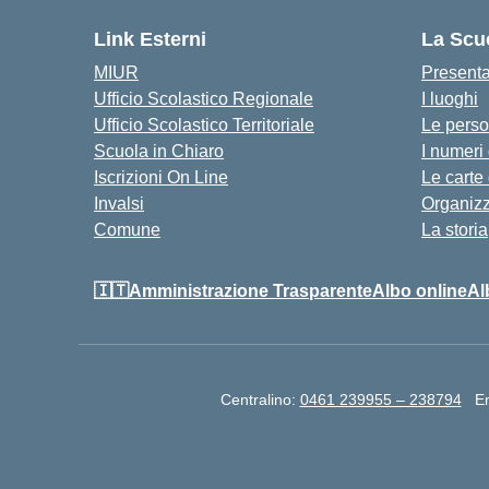
Link Esterni
La Scu
MIUR
Present
Ufficio Scolastico Regionale
I luoghi
Ufficio Scolastico Territoriale
Le pers
Scuola in Chiaro
I numeri
Iscrizioni On Line
Le carte
Invalsi
Organiz
Comune
La storia
🇮🇹Amministrazione Trasparente
Albo online
Al
Centralino:
0461 239955 – 238794
E