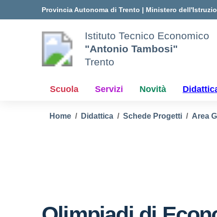
Vai ai contenuti
Vai al menu di navigazione
Vai al footer
Provincia Autonoma di Trento
|
Ministero dell'Istruzi
Istituto Tecnico Economico
"Antonio Tambosi"
Trento
Scuola
Servizi
Novità
Didattic
Home
Didattica
Schede Progetti
Area G
Olimpiadi di Econ