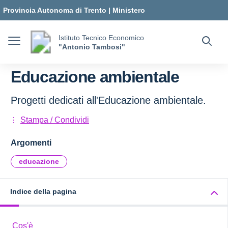
Vai ai contenuti
Vai al menu di navigazione
Vai al footer
Provincia Autonoma di Trento
|
Ministero
dell'Istruzione e del Merito
Istituto Tecnico Economico
"Antonio Tambosi"
Educazione ambientale
Progetti dedicati all'Educazione ambientale.
Stampa / Condividi
Argomenti
educazione
Indice della pagina
Cos'è