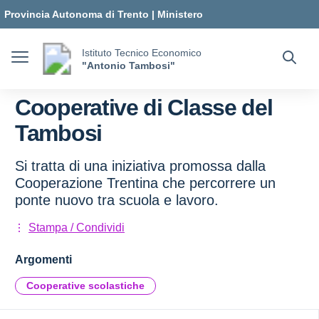
Vai ai contenuti
Vai al menu di navigazione
Vai al footer
Provincia Autonoma di Trento
|
Ministero
dell'Istruzione e del Merito
Istituto Tecnico Economico
"Antonio Tambosi"
Cooperative di Classe del
Tambosi
Si tratta di una iniziativa promossa dalla
Cooperazione Trentina che percorrere un
ponte nuovo tra scuola e lavoro.
Stampa / Condividi
Argomenti
Cooperative scolastiche