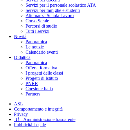
Servizi per il personale scolastico ATA
Servizi per famiglie e studenti
Alternanza Scuola Lavoro
Corso Serale
Percorsi di studio
Tutti i servizi
Novità
Panoramica
Le notizie
Calendario eventi
Didattica
Panoramica
Offerta formativa
I progetti delle classi
Progetti di Istituto
PNRR
Coesione Italia
Partners
ASL
Comportamento e integrità
Privacy
🇮🇹Amministrazione trasparente
Pubblicità Legale