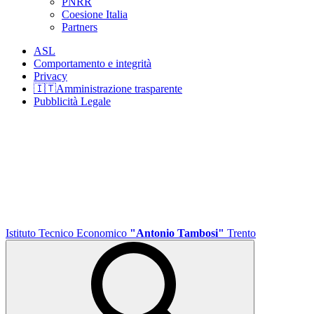
PNRR
Coesione Italia
Partners
ASL
Comportamento e integrità
Privacy
🇮🇹Amministrazione trasparente
Pubblicità Legale
Istituto Tecnico Economico
"Antonio Tambosi"
Trento