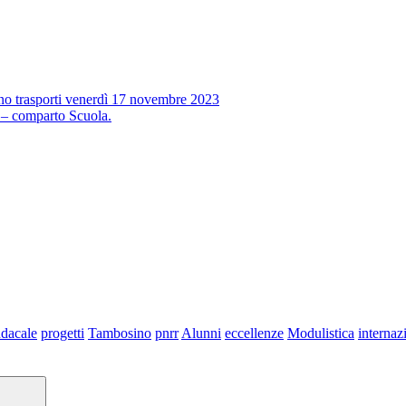
no trasporti venerdì 17 novembre 2023
 – comparto Scuola.
dacale
progetti
Tambosino
pnrr
Alunni
eccellenze
Modulistica
internaz