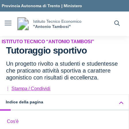
Vai ai contenuti
Vai al menu di navigazione
Vai al footer
Provincia Autonoma di Trento
|
Ministero
dell'Istruzione e del Merito
Istituto Tecnico Economico
"Antonio Tambosi"
ISTITUTO TECNICO “ANTONIO TAMBOSI”
Tutoraggio sportivo
Un progetto rivolto a studenti e studentesse
che praticano attività sportiva a carattere
agonistico con risultati di eccellenza.
Stampa / Condividi
Indice della pagina
Cos'è