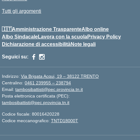
Tutti gli argomenti
🇮🇹Amministrazione Trasparente
Albo online
Albo Sindacale
Lavora con la scuola
Privacy Policy
Dichiarazione di accessibilità
Note legali
Seguici su:
Indirizzo:
Via Brigata Acqui, 19 – 38122 TRENTO
Centralino:
0461 239955 – 238794
Email:
tambosibattisti@pec.provincia.tn.it
Posta elettronica certificata (PEC):
tambosibattisti@pec.provincia.tn.it
Codice fiscale: 80016420228
Codice meccanografico:
TNTD18000T