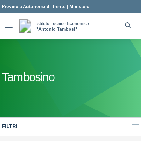
Vai ai contenuti
Vai al menu di navigazione
Vai al footer
Provincia Autonoma di Trento
|
Ministero
dell'Istruzione e del Merito
Istituto Tecnico Economico
"Antonio Tambosi"
Tambosino
FILTRI