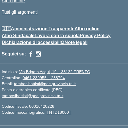
Albo online
Tutti gli argomenti
🇮🇹Amministrazione Trasparente
Albo online
Albo Sindacale
Lavora con la scuola
Privacy Policy
Dichiarazione di accessibilità
Note legali
Seguici su:
Indirizzo:
Via Brigata Acqui, 19 – 38122 TRENTO
Centralino:
0461 239955 – 238794
Email:
tambosibattisti@pec.provincia.tn.it
Posta elettronica certificata (PEC):
tambosibattisti@pec.provincia.tn.it
Codice fiscale: 80016420228
Codice meccanografico:
TNTD18000T