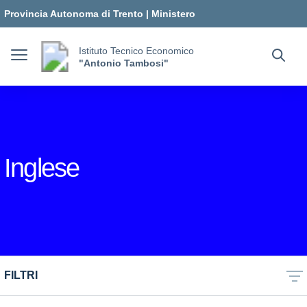
Vai ai contenuti
Vai al menu di navigazione
Vai al footer
Provincia Autonoma di Trento
|
Ministero
dell'Istruzione e del Merito
Istituto Tecnico Economico
"Antonio Tambosi"
Inglese
FILTRI