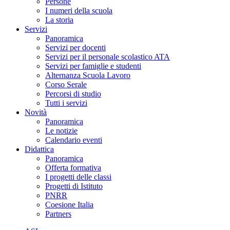
Persone
I numeri della scuola
La storia
Servizi
Panoramica
Servizi per docenti
Servizi per il personale scolastico ATA
Servizi per famiglie e studenti
Alternanza Scuola Lavoro
Corso Serale
Percorsi di studio
Tutti i servizi
Novità
Panoramica
Le notizie
Calendario eventi
Didattica
Panoramica
Offerta formativa
I progetti delle classi
Progetti di Istituto
PNRR
Coesione Italia
Partners