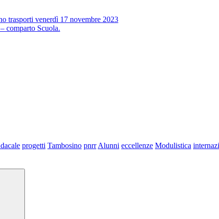
no trasporti venerdì 17 novembre 2023
 – comparto Scuola.
dacale
progetti
Tambosino
pnrr
Alunni
eccellenze
Modulistica
internaz