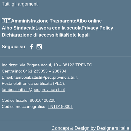
Tutti gli argomenti
🇮🇹Amministrazione Trasparente
Albo online
Albo Sindacale
Lavora con la scuola
Privacy Policy
Dichiarazione di accessibilità
Note legali
Seguici su:
Indirizzo:
Via Brigata Acqui, 19 – 38122 TRENTO
Centralino:
0461 239955 – 238794
Email:
tambosibattisti@pec.provincia.tn.it
Posta elettronica certificata (PEC):
tambosibattisti@pec.provincia.tn.it
Codice fiscale: 80016420228
Codice meccanografico:
TNTD18000T
Concept & Design by Designers Italia