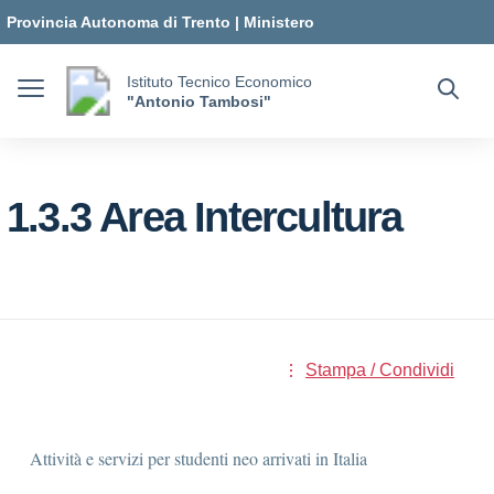
Vai ai contenuti
Vai al menu di navigazione
Vai al footer
Provincia Autonoma di Trento
|
Ministero
dell'Istruzione e del Merito
Istituto Tecnico Economico
"Antonio Tambosi"
1.3.3 Area Intercultura
Stampa / Condividi
Attività e servizi per studenti neo arrivati in Italia