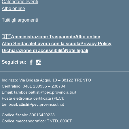
Calendario eventi
Albo online
Tutti gli argomenti
🇮🇹Amministrazione Trasparente
Albo online
Albo Sindacale
Lavora con la scuola
Privacy Policy
Dichiarazione di accessibilità
Note legali
Seguici su:
Indirizzo:
Via Brigata Acqui, 19 – 38122 TRENTO
Centralino:
0461 239955 – 238794
Email:
tambosibattisti@pec.provincia.tn.it
Posta elettronica certificata (PEC):
tambosibattisti@pec.provincia.tn.it
Codice fiscale: 80016420228
Codice meccanografico:
TNTD18000T