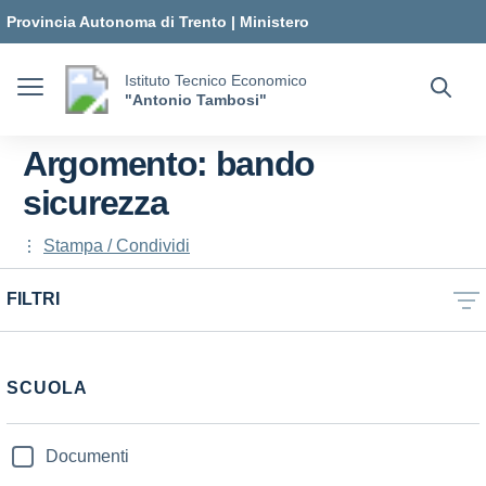
Vai ai contenuti
Vai al menu di navigazione
Vai al footer
Provincia Autonoma di Trento
|
Ministero
dell'Istruzione e del Merito
Istituto Tecnico Economico
"Antonio Tambosi"
Argomento: bando
sicurezza
Stampa / Condividi
FILTRI
SCUOLA
Documenti