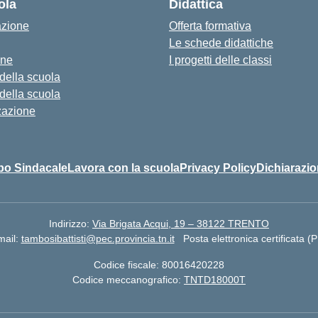
ola
Didattica
azione
Offerta formativa
Le schede didattiche
one
I progetti delle classi
 della scuola
 della scuola
zazione
bo Sindacale
Lavora con la scuola
Privacy Policy
Dichiarazio
Indirizzo:
Via Brigata Acqui, 19 – 38122 TRENTO
mail:
tambosibattisti@pec.provincia.tn.it
Posta elettronica certificata (
Codice fiscale: 80016420228
Codice meccanografico:
TNTD18000T