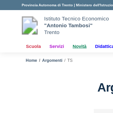
Vai ai contenuti
Vai al menu di navigazione
Vai al footer
Provincia Autonoma di Trento
|
Ministero dell'Istruzi
Istituto Tecnico Economico
"Antonio Tambosi"
Trento
Scuola
Servizi
Novità
Didattic
Home
Argomenti
TS
Ar