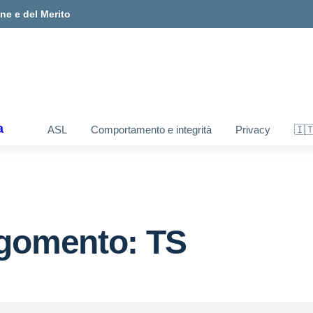
one e del Merito
a
ASL
Comportamento e integrità
Privacy
🇮
gomento: TS