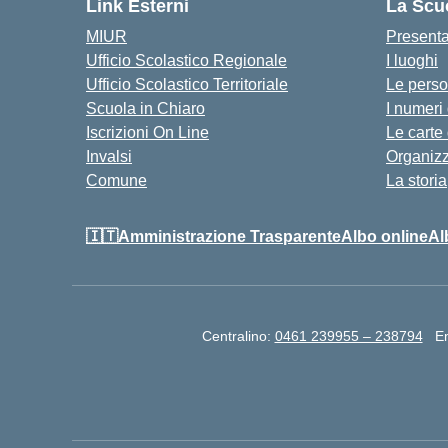
Link Esterni
La Scu
MIUR
Present
Ufficio Scolastico Regionale
I luoghi
Ufficio Scolastico Territoriale
Le pers
Scuola in Chiaro
I numeri
Iscrizioni On Line
Le carte
Invalsi
Organiz
Comune
La storia
🇮🇹Amministrazione Trasparente
Albo online
Al
Centralino:
0461 239955 – 238794
E