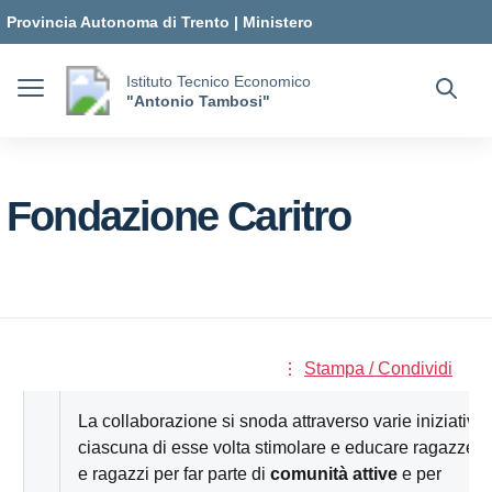
Vai ai contenuti
Vai al menu di navigazione
Vai al footer
Provincia Autonoma di Trento
|
Ministero
dell'Istruzione e del Merito
Istituto Tecnico Economico
"Antonio Tambosi"
Fondazione Caritro
Stampa / Condividi
La collaborazione si snoda attraverso varie iniziative,
ciascuna di esse volta stimolare e educare ragazze
e ragazzi per far parte di
comunità attive
e per