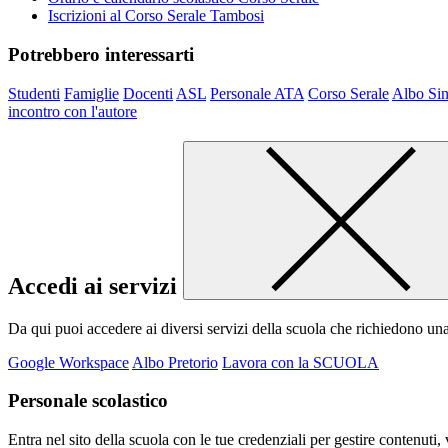
Iscrizioni al Corso Serale Tambosi
Potrebbero interessarti
Studenti
Famiglie
Docenti
ASL
Personale ATA
Corso Serale
Albo Sin
incontro con l'autore
Accedi ai servizi
Da qui puoi accedere ai diversi servizi della scuola che richiedono un
Google Workspace
Albo Pretorio
Lavora con la SCUOLA
Personale scolastico
Entra nel sito della scuola con le tue credenziali per gestire contenuti, v