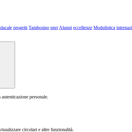
dacale
progetti
Tambosino
pnrr
Alunni
eccellenze
Modulistica
internaz
a autenticazione personale.
isualizzare circolari e altre funzionalità.