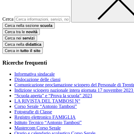
Cerca
Cerca nella sezione
scuola
Cerca tra le
novità
Cerca nei
servizi
Cerca nella
didattica
Cerca in
tutto il sito
Ricerche frequenti
Informativa sindacale
Dislocazione delle classi
Comunicazione proclamazione sciopero del Personale di Trenti
Indizione sciopero nazionale intera giornata 17 novembre 2023
“Scuola aperta” e “Prova la scuola” 2023
LA RIVISTA DEL TAMBOSI N°
Corso Serale “Antonio Tambosi”
Fotografie di Classe
Registro elettronico FAMIGLIA
Istituto Tecnico “Antonio Tambosi”
Mastercom Corso Serale
Orario e calendario scolastico Corso Serale