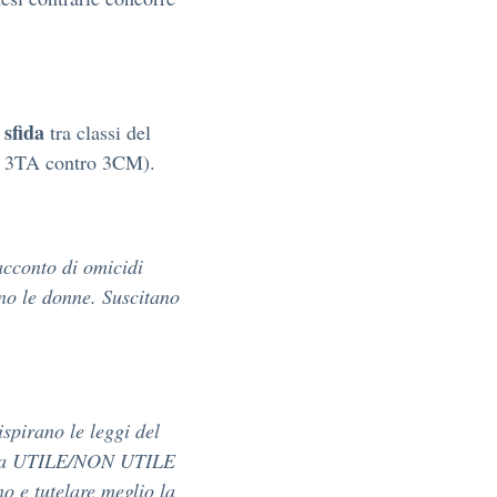
sfida
tra classi del
 e 3TA contro 3CM).
acconto di omicidi
ono le donne. Suscitano
ispirano le leggi del
posta UTILE/NON UTILE
ino e tutelare meglio la