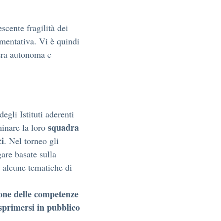
scente fragilità dei
mentativa. Vi è quindi
era autonoma e
egli Istituti aderenti
squadra
minare la loro
ci
. Nel torneo gli
gare basate sulla
 alcune tematiche di
ne delle competenze
sprimersi in pubblico