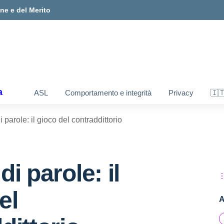
one e del Merito
a
ASL
Comportamento e integrità
Privacy
🇮
 parole: il gioco del contraddittorio
i parole: il
el
A