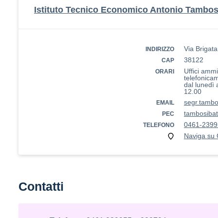
Istituto Tecnico Economico Antonio Tambosi
Via Brigata
INDIRIZZO
38122
CAP
Uffici ammin
ORARI
telefonica
dal lunedì 
12.00
segr.tambo
EMAIL
tambosibatt
PEC
0461-2399
TELEFONO
Naviga su
Contatti