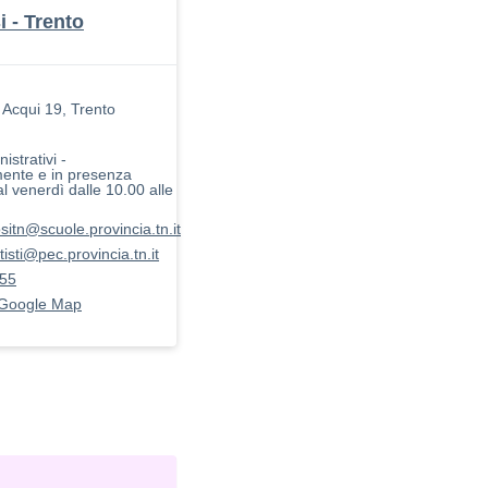
 - Trento
 Acqui 19, Trento
istrativi -
mente e in presenza
al venerdì dalle 10.00 alle
sitn@scuole.provincia.tn.it
isti@pec.provincia.tn.it
55
 Google Map