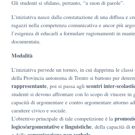
Gli studenti si sfidano, pertanto, “a suon di parole”.
L’iniziativa nasce dalla constatazione di una diffusa e cre
ragazzi nella competenza comunicativa e ancor più argo
l’esigenza di educarli a formulare ragionamenti in mani
documentata.
Modalità
L’iniziativa prevede un torneo, in cui dapprima le classi d
della Provincia autonoma di Trento si battono per deter
rappresentante
scontri inter-scolasti
, poi si passa agli
studenti si devono affrontare con lo scopo di vincere in 
capacità di argomentare e contro argomentare attorno ad
carattere civico e sociale.
promozio
L’obiettivo principale di tale competizione è la
logico/argomentative e linguistiche
e
, della capacità di
comunicazione non verbale
e della
.