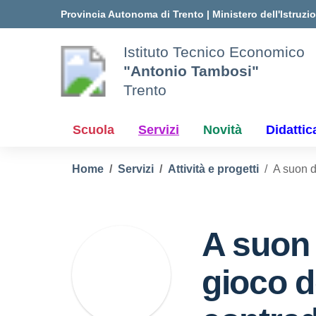
Vai ai contenuti
Vai al menu di navigazione
Vai al footer
Provincia Autonoma di Trento
|
Ministero dell'Istruzi
Istituto Tecnico Economico
"Antonio Tambosi"
Trento
Scuola
Servizi
Novità
Didattic
Home
Servizi
Attività e progetti
A suon di
A suon d
gioco d